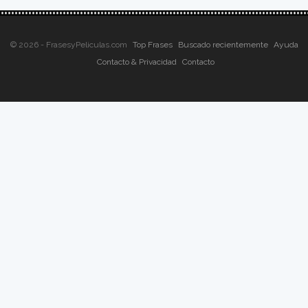
© 2026 - FrasesyPeliculas.com
Top Frases
Buscado recientemente
Ayuda
Contacto & Privacidad
Contacto