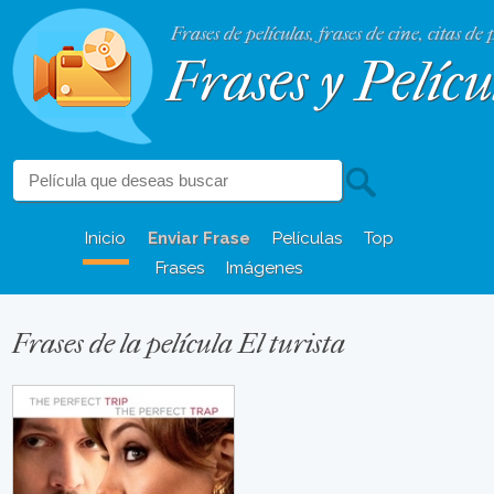
Frases de películas, frases de cine, citas de 
Frases y Pelícu
Inicio
Enviar Frase
Películas
Top
Frases
Imágenes
Frases de la película El turista