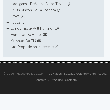
—
Hooligans - Defiende A Los Tuyos
(3)
—
En Un Rincón De La Toscana
(7)
—
Troya
(29)
—
Focus
(6)
—
El Indomable Will Hunting
(16)
—
Hombres De Honor
(6)
—
Yo Antes De Ti
(38)
—
Una Proposición Indecente
(4)
© 2026 - FrasesyPeliculas.com
Top Frases
Buscado recientemente
Ayuda
Contacto & Privacidad
Contacto