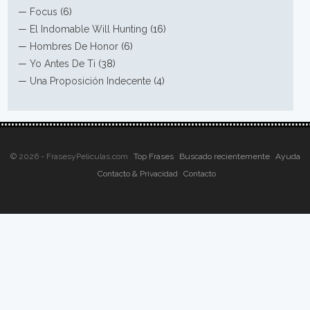
—
Focus
(6)
—
El Indomable Will Hunting
(16)
—
Hombres De Honor
(6)
—
Yo Antes De Ti
(38)
—
Una Proposición Indecente
(4)
© 2026 - FrasesyPeliculas.com
Top Frases
Buscado recientemente
Ayuda
Contacto & Privacidad
Contacto