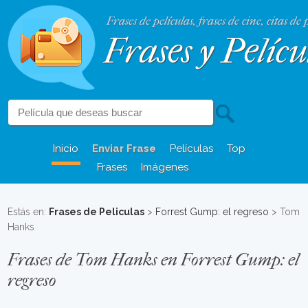
Frases de películas, frases de cine, citas de 
Frases y Pelícu
Inicio
Enviar Frase
Películas
Top
Frases
Imágenes
Estás en:
Frases de Peliculas
>
Forrest Gump: el regreso
> Tom
Hanks
Frases de Tom Hanks en Forrest Gump: el
regreso