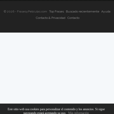
© 2026 - FrasesyPeliculas.com
Top Frases
Buscado recientemente
Ayuda
Contacto & Privacidad
Contacto
Este sitio web usa cookies para personalizar el contenido y los anuncios. Si sigue
navegando estará aceptando su uso.
Más información