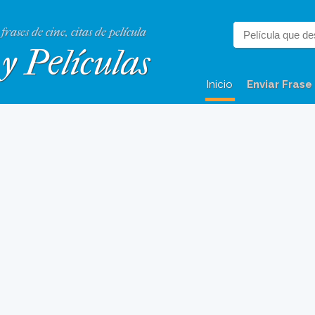
 frases de cine, citas de película
y Películas
Inicio
Enviar Frase