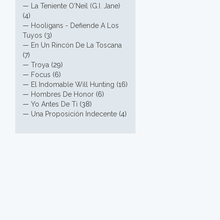
—
La Teniente O'Neil (G.I. Jane)
(4)
—
Hooligans - Defiende A Los
Tuyos
(3)
—
En Un Rincón De La Toscana
(7)
—
Troya
(29)
—
Focus
(6)
—
El Indomable Will Hunting
(16)
—
Hombres De Honor
(6)
—
Yo Antes De Ti
(38)
—
Una Proposición Indecente
(4)