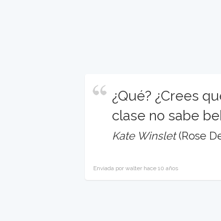
¿Qué? ¿Crees qu
clase no sabe be
Kate Winslet
(Rose De
Enviada por walter hace 10 años