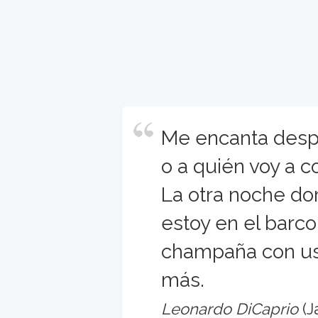
Me encanta despe
o a quién voy a c
La otra noche do
estoy en el barc
champaña con us
más.
Leonardo DiCaprio
(J