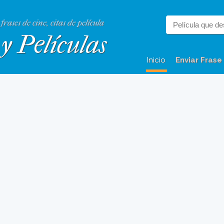
 frases de cine, citas de película
y Películas
Inicio
Enviar Frase