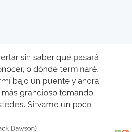
rtar sin saber qué pasará
onocer, o dónde terminaré.
rmí bajo un puente y ahora
o más grandioso tomando
tedes. Sírvame un poco
ack Dawson)