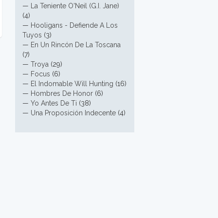
—
La Teniente O'Neil (G.I. Jane)
(4)
—
Hooligans - Defiende A Los
Tuyos
(3)
—
En Un Rincón De La Toscana
(7)
—
Troya
(29)
—
Focus
(6)
—
El Indomable Will Hunting
(16)
—
Hombres De Honor
(6)
—
Yo Antes De Ti
(38)
—
Una Proposición Indecente
(4)