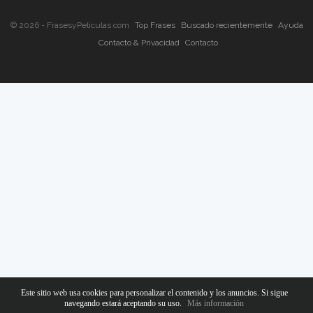
© 2026 - FrasesyPeliculas.com
Top Frases
Buscado recientemente
Ayuda
Contacto & Privacidad
Contacto
Este sitio web usa cookies para personalizar el contenido y los anuncios. Si sigue
navegando estará aceptando su uso.
Más información