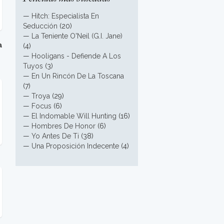
—
Hitch: Especialista En
Seducción
(20)
—
La Teniente O'Neil (G.I. Jane)
a
(4)
—
Hooligans - Defiende A Los
Tuyos
(3)
—
En Un Rincón De La Toscana
(7)
—
Troya
(29)
—
Focus
(6)
—
El Indomable Will Hunting
(16)
—
Hombres De Honor
(6)
—
Yo Antes De Ti
(38)
—
Una Proposición Indecente
(4)