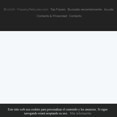
© 2026 - FrasesyPeliculas.com
Top Frases
Buscado recientemente
Ayuda
Contacto & Privacidad
Contacto
Este sitio web usa cookies para personalizar el contenido y los anuncios. Si sigue
navegando estará aceptando su uso.
Más información