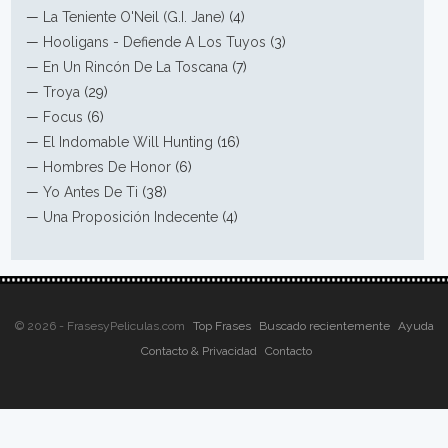
—
La Teniente O'Neil (G.I. Jane)
(4)
—
Hooligans - Defiende A Los Tuyos
(3)
—
En Un Rincón De La Toscana
(7)
—
Troya
(29)
—
Focus
(6)
—
El Indomable Will Hunting
(16)
—
Hombres De Honor
(6)
—
Yo Antes De Ti
(38)
—
Una Proposición Indecente
(4)
© 2026 - FrasesyPeliculas.com
Top Frases
Buscado recientemente
Ayuda
Contacto & Privacidad
Contacto