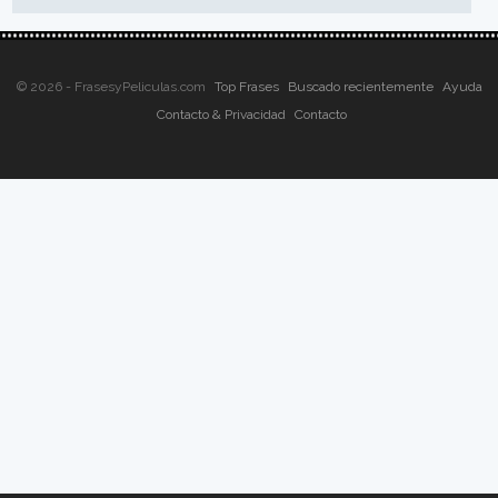
© 2026 - FrasesyPeliculas.com
Top Frases
Buscado recientemente
Ayuda
Contacto & Privacidad
Contacto