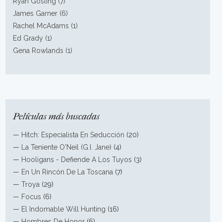
Ryan Gosling (7)
James Garner (6)
Rachel McAdams (1)
Ed Grady (1)
Gena Rowlands (1)
Películas más buscadas
—
Hitch: Especialista En Seducción
(20)
—
La Teniente O'Neil (G.I. Jane)
(4)
—
Hooligans - Defiende A Los Tuyos
(3)
—
En Un Rincón De La Toscana
(7)
—
Troya
(29)
—
Focus
(6)
—
El Indomable Will Hunting
(16)
—
Hombres De Honor
(6)