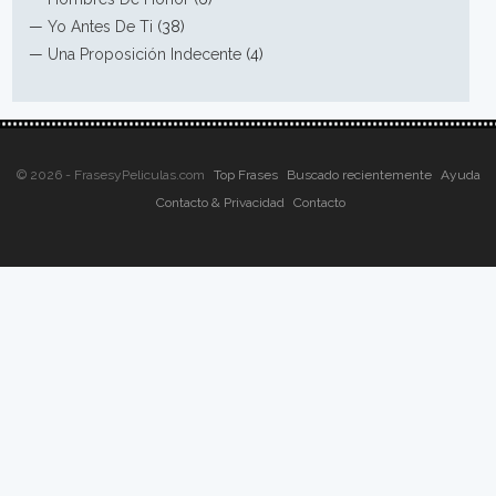
—
Yo Antes De Ti
(38)
—
Una Proposición Indecente
(4)
© 2026 - FrasesyPeliculas.com
Top Frases
Buscado recientemente
Ayuda
Contacto & Privacidad
Contacto