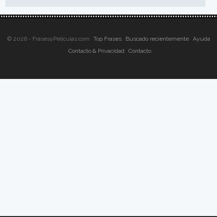
© 2026 - FrasesyPeliculas.com
Top Frases
Buscado recientemente
Ayuda
Contacto & Privacidad
Contacto