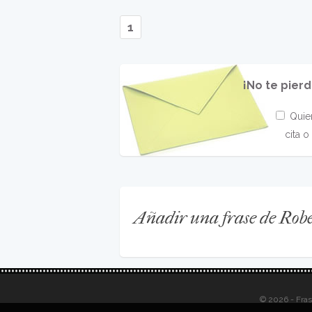
1
¡No te pier
Quier
cita 
Añadir una frase de Rob
© 2026 - Fra