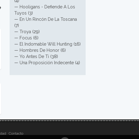
(4)
—
Hooligans - Defiende A Los
e
Tuyos
(3)
—
En Un Rincón De La Toscana
(7)
—
Troya
(29)
—
Focus
(6)
—
El Indomable Will Hunting
(16)
—
Hombres De Honor
(6)
—
Yo Antes De Ti
(38)
—
Una Proposición Indecente
(4)
idad
Contacto