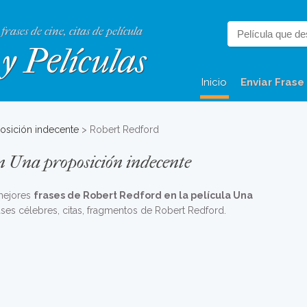
 frases de cine, citas de película
y Películas
Inicio
Enviar Frase
osición indecente
> Robert Redford
n Una proposición indecente
 mejores
frases de Robert Redford en la película Una
frases célebres, citas, fragmentos de Robert Redford.