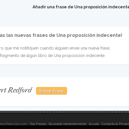
Añadir una frase de Una proposición indecent
das las nuevas frases de Una proposición indecente!
o que me notifiquen cuando alguien envíe una nueva frase,
o fragmento de algún libro de Una proposición indecente.
ert Redford
sesyPeliculas.com
Top Frases
Buscado recientemente
Ayuda
Contacto & Privac