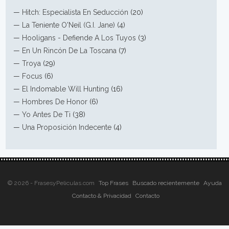
—
Hitch: Especialista En Seducción
(20)
—
La Teniente O'Neil (G.I. Jane)
(4)
—
Hooligans - Defiende A Los Tuyos
(3)
—
En Un Rincón De La Toscana
(7)
—
Troya
(29)
—
Focus
(6)
—
El Indomable Will Hunting
(16)
—
Hombres De Honor
(6)
—
Yo Antes De Ti
(38)
—
Una Proposición Indecente
(4)
© 2026 - FrasesyPeliculas.com
Top Frases
Buscado recientemente
Ayuda
Contacto & Privacidad
Contacto