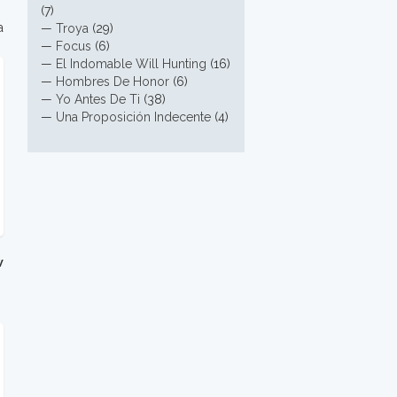
(7)
a
—
Troya
(29)
—
Focus
(6)
—
El Indomable Will Hunting
(16)
—
Hombres De Honor
(6)
—
Yo Antes De Ti
(38)
—
Una Proposición Indecente
(4)
w