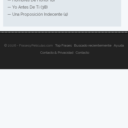
—
Hombres De Honor
(6)
—
Yo Antes De Ti
(38)
—
Una Proposición Indecente
(4)
© 2026 - FrasesyPeliculas.com
Top Frases
Buscado recientemente
Ayuda
Contacto & Privacidad
Contacto