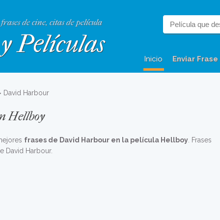
 frases de cine, citas de película
y Películas
Inicio
Enviar Frase
 David Harbour
n Hellboy
 mejores
frases de David Harbour en la película Hellboy
. Frases
de David Harbour.