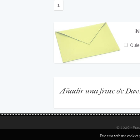
1
¡N
Quier
Añadir una frase de Da
© 2026 - Fra
Este sitio web usa cookies 