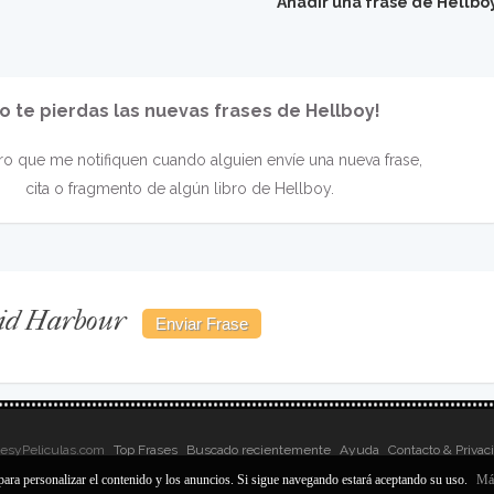
Añadir una frase de Hellbo
o te pierdas las nuevas frases de Hellboy!
o que me notifiquen cuando alguien envíe una nueva frase,
cita o fragmento de algún libro de Hellboy.
vid Harbour
sesyPeliculas.com
Top Frases
Buscado recientemente
Ayuda
Contacto & Privac
para personalizar el contenido y los anuncios. Si sigue navegando estará aceptando su uso.
Más