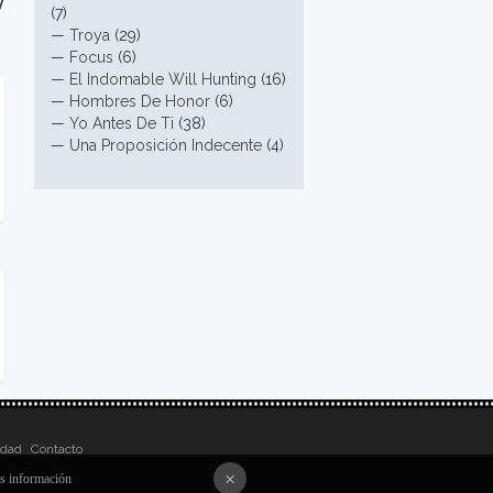
y
(7)
—
Troya
(29)
—
Focus
(6)
—
El Indomable Will Hunting
(16)
—
Hombres De Honor
(6)
—
Yo Antes De Ti
(38)
—
Una Proposición Indecente
(4)
idad
Contacto
×
 información