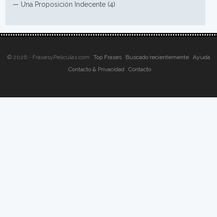
—
Una Proposición Indecente
(4)
© 2026 - FrasesyPeliculas.com
Top Frases
Buscado recientemente
Ayuda
Contacto & Privacidad
Contacto