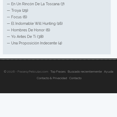
—
En Un Rincón De La Toscana
(7)
—
Troya
(29)
—
Focus
(6)
—
El Indomable Will Hunting
(16)
—
Hombres De Honor
(6)
—
Yo Antes De Ti
(38)
—
Una Proposición Indecente
(4)
© 2026 - FrasesyPeliculas.com
Top Frases
Buscado recientemente
Ayuda
Contacto & Privacidad
Contacto