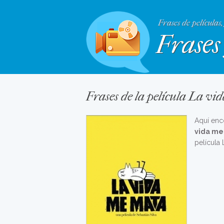
Frases de películas,
Frases 
Frases de la película La v
Aquí enc
vida me
película 