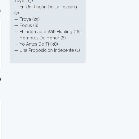
Tuyos
(3)
—
En Un Rincón De La Toscana
a
(7)
—
Troya
(29)
—
Focus
(6)
—
El Indomable Will Hunting
(16)
—
Hombres De Honor
(6)
—
Yo Antes De Ti
(38)
—
Una Proposición Indecente
(4)
a