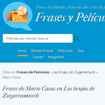
Frases de películas, frases de cine, citas de 
Frases y Pelícu
Inicio
Enviar Frase
Películas
Top
Frases
Imágenes
Estás en:
Frases de Peliculas
>
Las brujas de Zugarramurdi
>
Mario Casas
Frases de Mario Casas en Las brujas de
Zugarramurdi