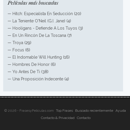
Películas más buscadas
—
Hitch: Especialista En Seducción
(20)
—
La Teniente O'Neil (G.I. Jane)
(4)
—
Hooligans - Defiende A Los Tuyos
(3)
—
En Un Rincón De La Toscana
(7)
—
Troya
(29)
—
Focus
(6)
—
El Indomable Will Hunting
(16)
—
Hombres De Honor
(6)
—
Yo Antes De Ti
(38)
—
Una Proposición Indecente
(4)
© 2026 - FrasesyPeliculas.com
Top Frases
Buscado recientemente
Ayuda
Contacto & Privacidad
Contacto