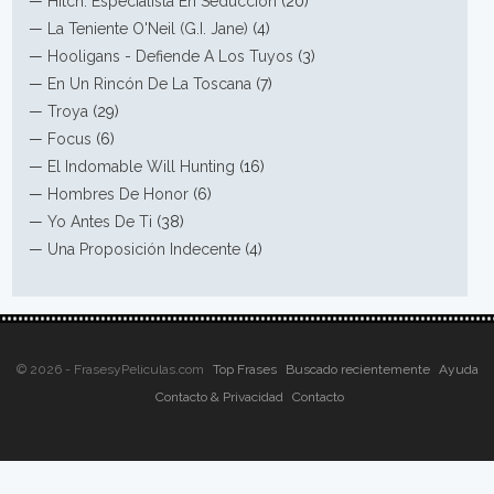
—
Hitch: Especialista En Seducción
(20)
—
La Teniente O'Neil (G.I. Jane)
(4)
—
Hooligans - Defiende A Los Tuyos
(3)
—
En Un Rincón De La Toscana
(7)
—
Troya
(29)
—
Focus
(6)
—
El Indomable Will Hunting
(16)
—
Hombres De Honor
(6)
—
Yo Antes De Ti
(38)
—
Una Proposición Indecente
(4)
© 2026 - FrasesyPeliculas.com
Top Frases
Buscado recientemente
Ayuda
Contacto & Privacidad
Contacto