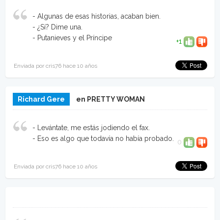
- Algunas de esas historias, acaban bien.
- ¿Sí? Dime una.
- Putanieves y el Príncipe
+1
Enviada por cris76 hace 10 años
Richard Gere
en PRETTY WOMAN
- Levántate, me estás jodiendo el fax.
- Eso es algo que todavía no había probado.
0
Enviada por cris76 hace 10 años