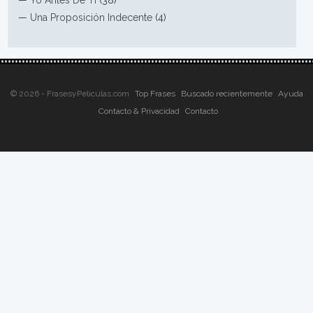
—
Yo Antes De Ti
(38)
—
Una Proposición Indecente
(4)
© 2026 - FrasesyPeliculas.com
Top Frases
Buscado recientemente
Ayuda
Contacto & Privacidad
Contacto