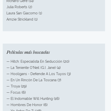
Richard Gere (14)
Julia Roberts (2)
Laura San Giacomo (1)
Amzie Strickland (1)
Películas más buscadas
—
Hitch: Especialista En Seducción
(20)
—
La Teniente O'Neil (G.I. Jane)
(4)
—
Hooligans - Defiende A Los Tuyos
(3)
—
En Un Rincón De La Toscana
(7)
—
Troya
(29)
—
Focus
(6)
—
El Indomable Will Hunting
(16)
—
Hombres De Honor
(6)