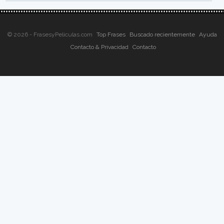
© 2026 - FrasesyPeliculas.com
Top Frases
Buscado recientemente
Ayuda
Contacto & Privacidad
Contacto