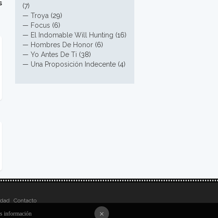
s
(7)
—
Troya
(29)
—
Focus
(6)
—
El Indomable Will Hunting
(16)
—
Hombres De Honor
(6)
—
Yo Antes De Ti
(38)
—
Una Proposición Indecente
(4)
idad
Contacto
×
 información