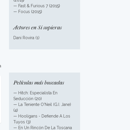
(2015)
—
Fast & Furious 7
(2015)
—
Focus
(2015)
Actores en Si supieras
Dani Rovira (1)
a
Películas más buscadas
—
Hitch: Especialista En
Seducción
(20)
—
La Teniente O'Neil (G.I. Jane)
(4)
—
Hooligans - Defiende A Los
Tuyos
(3)
—
En Un Rincón De La Toscana