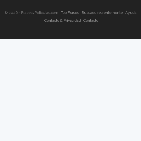
© 2026 - FrasesyPeliculas.com
Top Frases
Buscado recientemente
Ayuda
Contacto & Privacidad
Contacto