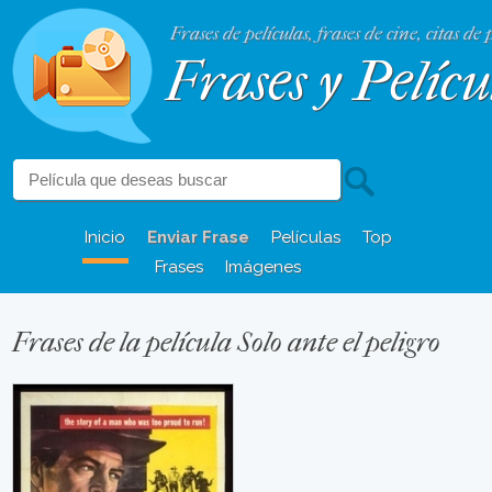
Frases de películas, frases de cine, citas de 
Frases y Pelícu
Inicio
Enviar Frase
Películas
Top
Frases
Imágenes
Frases de la película Solo ante el peligro