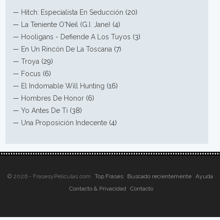
—
Hitch: Especialista En Seducción
(20)
—
La Teniente O'Neil (G.I. Jane)
(4)
—
Hooligans - Defiende A Los Tuyos
(3)
—
En Un Rincón De La Toscana
(7)
—
Troya
(29)
—
Focus
(6)
—
El Indomable Will Hunting
(16)
—
Hombres De Honor
(6)
—
Yo Antes De Ti
(38)
—
Una Proposición Indecente
(4)
© 2026 - FrasesyPeliculas.com
Top Frases
Buscado recientemente
Ayuda
Contacto & Privacidad
Contacto