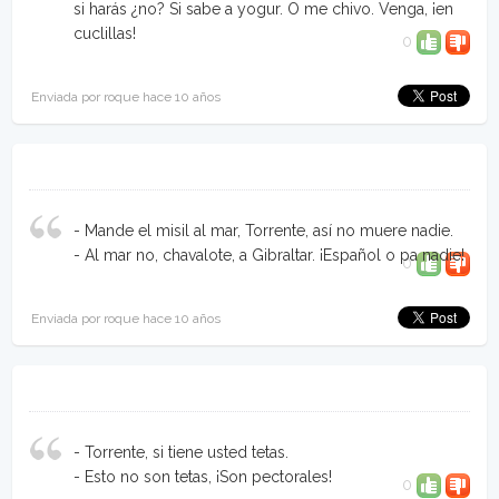
si harás ¿no? Si sabe a yogur. O me chivo. Venga, ¡en
cuclillas!
0
Enviada por roque hace 10 años
- Mande el misil al mar, Torrente, así no muere nadie.
- Al mar no, chavalote, a Gibraltar. ¡Español o pa nadie!
0
Enviada por roque hace 10 años
- Torrente, si tiene usted tetas.
- Esto no son tetas, ¡Son pectorales!
0