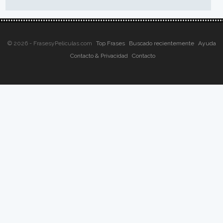
© 2026 - FrasesyPeliculas.com
Top Frases
Buscado recientemente
Ayuda
Contacto & Privacidad
Contacto