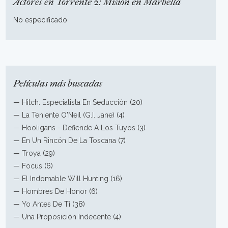
Actores en Torrente 2: Misión en Marbella
No especificado
Películas más buscadas
—
Hitch: Especialista En Seducción
(20)
—
La Teniente O'Neil (G.I. Jane)
(4)
—
Hooligans - Defiende A Los Tuyos
(3)
—
En Un Rincón De La Toscana
(7)
—
Troya
(29)
—
Focus
(6)
—
El Indomable Will Hunting
(16)
—
Hombres De Honor
(6)
—
Yo Antes De Ti
(38)
—
Una Proposición Indecente
(4)