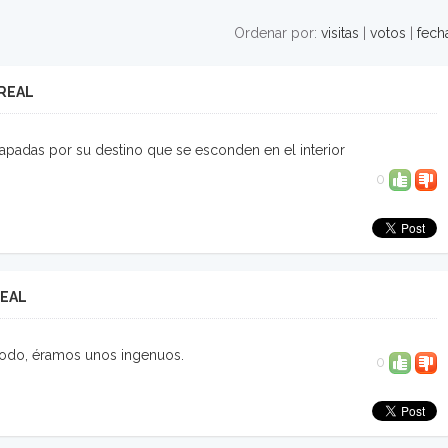
Ordenar por:
visitas
|
votos
|
fech
REAL
apadas por su destino que se esconden en el interior
0
REAL
odo, éramos unos ingenuos.
0