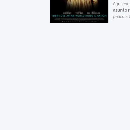
Aquí enc
asunto 
película 