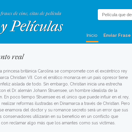
 frases de cine, citas de película
y Películas
Inicio
Enviar Frase
unto real
la princesa británica Carolina se compromete con el excéntrico rey
rca Christian VII. Con el errático monarca en un país opresor tiene
infeliz aislada de todo. Sin embargo, Christian inicia una estrecha
con el Dr. alemán Johann Struensee, un hombre idealista de la
ón. En poco tiempo Struensee es el único que puede influir en el rey,
realizar reformas ilustradas en Dinamarca a través de Christian. Pero
 se enamora del doctor y su romance secreto será un error que sus
 conservadores utilizarán en su beneficio en un conflicto que
con reclamar algo más que los amantes como sus víctimas.