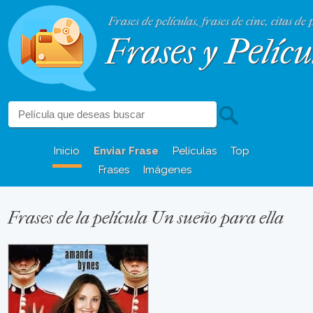
Frases de películas, frases de cine, citas de 
Frases y Pelícu
Inicio
Enviar Frase
Películas
Top
Frases
Imágenes
Frases de la película Un sueño para ella