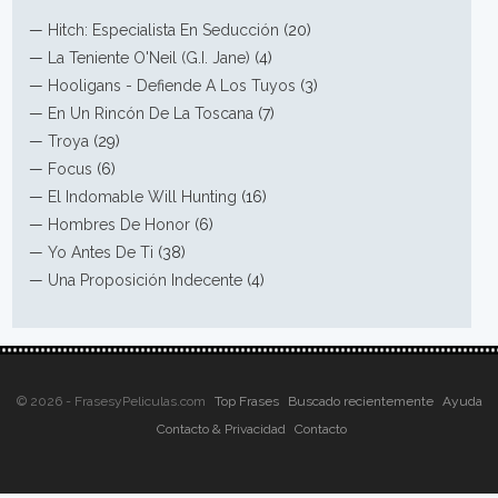
—
Hitch: Especialista En Seducción
(20)
—
La Teniente O'Neil (G.I. Jane)
(4)
—
Hooligans - Defiende A Los Tuyos
(3)
—
En Un Rincón De La Toscana
(7)
—
Troya
(29)
—
Focus
(6)
—
El Indomable Will Hunting
(16)
—
Hombres De Honor
(6)
—
Yo Antes De Ti
(38)
—
Una Proposición Indecente
(4)
© 2026 - FrasesyPeliculas.com
Top Frases
Buscado recientemente
Ayuda
Contacto & Privacidad
Contacto