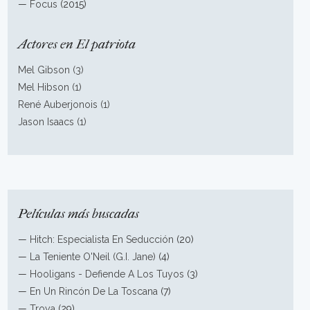
—
Focus
(2015)
Actores en El patriota
Mel Gibson (3)
Mel Hibson (1)
René Auberjonois (1)
Jason Isaacs (1)
Películas más buscadas
—
Hitch: Especialista En Seducción
(20)
—
La Teniente O'Neil (G.I. Jane)
(4)
—
Hooligans - Defiende A Los Tuyos
(3)
—
En Un Rincón De La Toscana
(7)
—
Troya
(29)