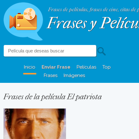
Frases de películas, frases de cine, citas de 
Frases y Pelícu
Inicio
Enviar Frase
Películas
Top
Frases
Imágenes
Frases de la película El patriota