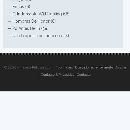
—
Focus
(6)
—
El Indomable Will Hunting
(16)
—
Hombres De Honor
(6)
—
Yo Antes De Ti
(38)
—
Una Proposición Indecente
(4)
© 2026 - FrasesyPeliculas.com
Top Frases
Buscado recientemente
Ayuda
Contacto & Privacidad
Contacto