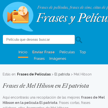
Frases de películas, frases de cine, citas de 
Frases y Pelícu
Inicio
Enviar Frase
Películas
Top
Frases
Imágenes
Estás en:
Frases de Peliculas
>
El patriota
> Mel Hibson
Frases de Mel Hibson en El patriota
Aquí encontrarás una recopilación de las mejores
frases de Mel
Hibson en la película El patriota
. Frases cortas, frases