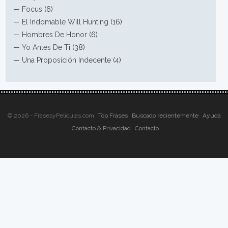
—
Focus
(6)
—
El Indomable Will Hunting
(16)
—
Hombres De Honor
(6)
—
Yo Antes De Ti
(38)
—
Una Proposición Indecente
(4)
© 2026 - FrasesyPeliculas.com
Top Frases
Buscado recientemente
Ayuda
Contacto & Privacidad
Contacto