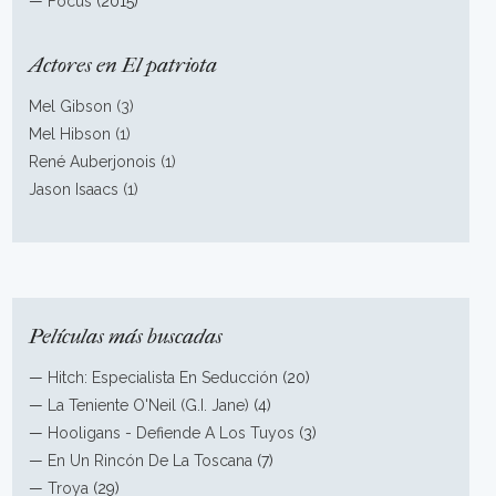
—
Focus
(2015)
Actores en El patriota
Mel Gibson (3)
Mel Hibson (1)
René Auberjonois (1)
Jason Isaacs (1)
Películas más buscadas
—
Hitch: Especialista En Seducción
(20)
—
La Teniente O'Neil (G.I. Jane)
(4)
—
Hooligans - Defiende A Los Tuyos
(3)
—
En Un Rincón De La Toscana
(7)
—
Troya
(29)