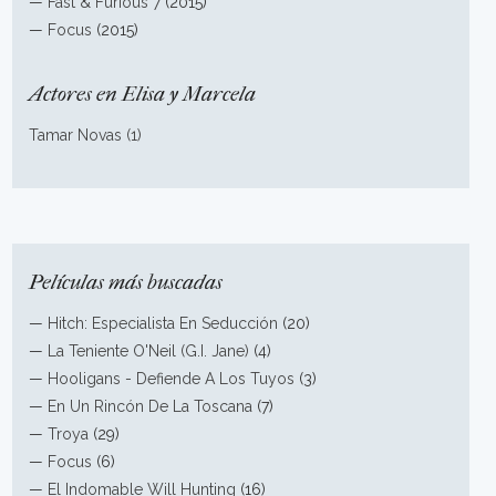
—
Fast & Furious 7
(2015)
—
Focus
(2015)
Actores en Elisa y Marcela
Tamar Novas (1)
Películas más buscadas
—
Hitch: Especialista En Seducción
(20)
—
La Teniente O'Neil (G.I. Jane)
(4)
—
Hooligans - Defiende A Los Tuyos
(3)
—
En Un Rincón De La Toscana
(7)
—
Troya
(29)
—
Focus
(6)
—
El Indomable Will Hunting
(16)