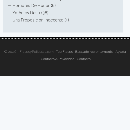
—
Hombres De Honor
(6)
—
Yo Antes De Ti
(38)
—
Una Proposición Indecente
(4)
© 2026 - FrasesyPeliculas.com
Top Frases
Buscado recientemente
Ayuda
Contacto & Privacidad
Contacto