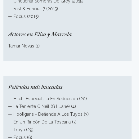
—
Cincuenta Sombras De Grey
(2015)
—
Fast & Furious 7
(2015)
—
Focus
(2015)
Actores en Elisa y Marcela
Tamar Novas (1)
Películas más buscadas
—
Hitch: Especialista En Seducción
(20)
—
La Teniente O'Neil (G.I. Jane)
(4)
—
Hooligans - Defiende A Los Tuyos
(3)
—
En Un Rincón De La Toscana
(7)
—
Troya
(29)
—
Focus
(6)