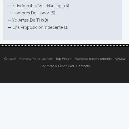
—
El Indomable Will Hunting
(16)
—
Hombres De Honor
(6)
—
Yo Antes De Ti
(38)
—
Una Proposición Indecente
(4)
© 2026 - FrasesyPeliculas.com
Top Frases
Buscado recientemente
Ayuda
Contacto & Privacidad
Contacto