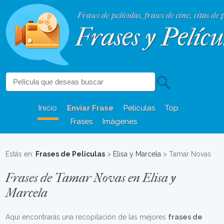
Frases de películas, frases de cine, citas de 
Frases y Pelícu
Inicio
Enviar Frase
Películas
Top
Frases
Imágenes
Estás en:
Frases de Peliculas
>
Elisa y Marcela
> Tamar Novas
Frases de Tamar Novas en Elisa y
Marcela
Aquí encontrarás una recopilación de las mejores
frases de