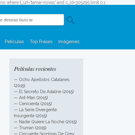
efono where t_url='tamar-novas' and c_id=305295 limit 0,1
Películas
Top Frases
Imágenes
Películas recientes
—
Ocho Apellidos Catalanes
(2015)
—
El Secreto De Adaline
(2015)
—
Ant-Man
(2015)
—
Cenicienta
(2015)
—
La Serie Divergente:
Insurgente
(2015)
—
Nadie Quiere La Noche
(2015)
—
Truman
(2015)
—
Cincuenta Sombras De Grey