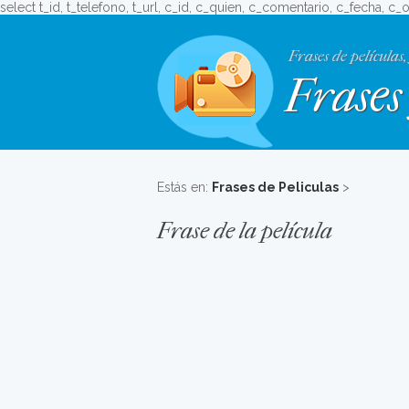
select t_id, t_telefono, t_url, c_id, c_quien, c_comentario, c_fecha, c
Frases de películas,
Frases 
Estás en:
Frases de Peliculas
>
Frase de la película