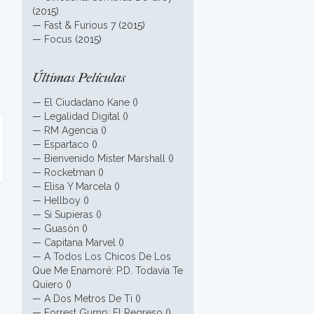
(2015)
—
Fast & Furious 7
(2015)
—
Focus
(2015)
Últimas Películas
—
El Ciudadano Kane
()
—
Legalidad Digital
()
—
RM Agencia
()
—
Espartaco
()
—
Bienvenido Mister Marshall
()
—
Rocketman
()
—
Elisa Y Marcela
()
—
Hellboy
()
—
Si Supieras
()
—
Guasón
()
—
Capitana Marvel
()
—
A Todos Los Chicos De Los
Que Me Enamoré: P.D. Todavía Te
Quiero
()
—
A Dos Metros De Ti
()
—
Forrest Gump: El Regreso
()