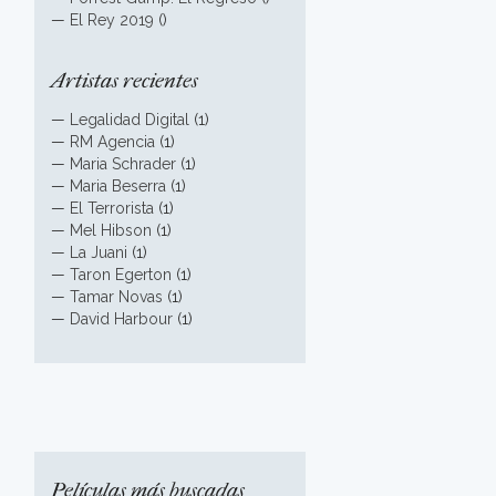
—
El Rey 2019
()
Artistas recientes
—
Legalidad Digital
(1)
—
RM Agencia
(1)
—
Maria Schrader
(1)
—
Maria Beserra
(1)
—
El Terrorista
(1)
—
Mel Hibson
(1)
—
La Juani
(1)
—
Taron Egerton
(1)
—
Tamar Novas
(1)
—
David Harbour
(1)
Películas más buscadas