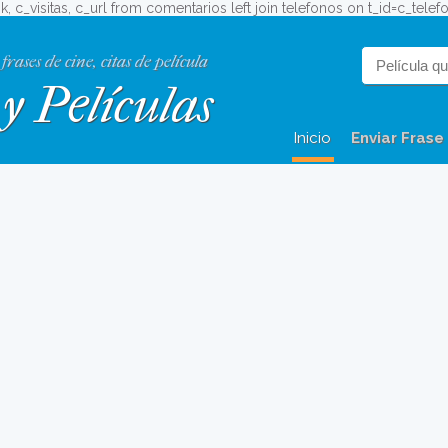
_ok, c_visitas, c_url from comentarios left join telefonos on t_id=c_tel
 frases de cine, citas de película
y Películas
Inicio
Enviar Frase