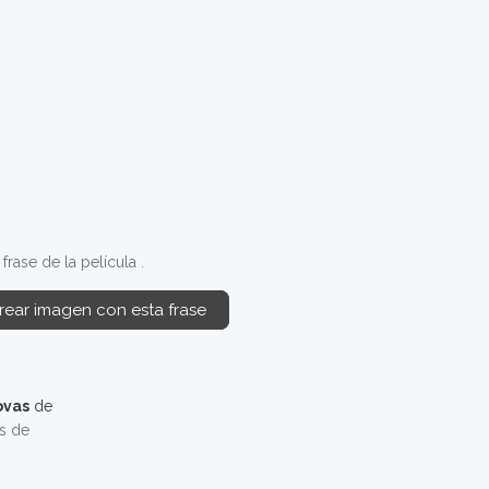
rase de la película .
rear imagen con esta frase
ovas
de
os de