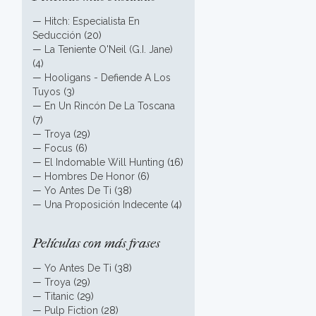
—
Hitch: Especialista En
Seducción
(20)
—
La Teniente O'Neil (G.I. Jane)
(4)
—
Hooligans - Defiende A Los
Tuyos
(3)
—
En Un Rincón De La Toscana
(7)
—
Troya
(29)
—
Focus
(6)
—
El Indomable Will Hunting
(16)
—
Hombres De Honor
(6)
—
Yo Antes De Ti
(38)
—
Una Proposición Indecente
(4)
Películas con más frases
—
Yo Antes De Ti
(38)
—
Troya
(29)
—
Titanic
(29)
—
Pulp Fiction
(28)