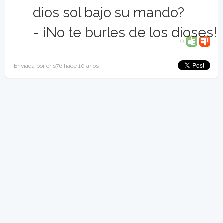
dios sol bajo su mando?
- ¡No te burles de los dioses!
0
Enviada por cris76 hace 10 años