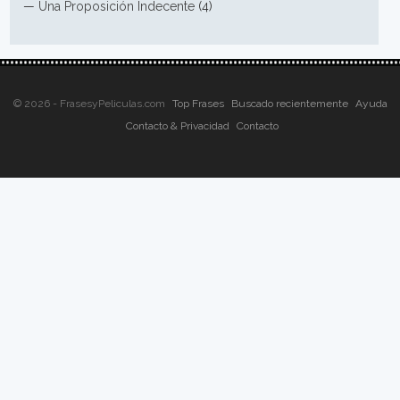
—
Una Proposición Indecente
(4)
© 2026 - FrasesyPeliculas.com
Top Frases
Buscado recientemente
Ayuda
Contacto & Privacidad
Contacto