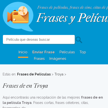
Frases de películas, frases de cine, citas de 
Frases y Pelícu
Inicio
Enviar Frase
Películas
Top
Frases
Imágenes
Estás en:
Frases de Peliculas
>
Troya
>
Frases de en Troya
Aquí encontrarás una recopilación de las mejores
frases de en
la película Troya
. Frases cortas, frases célebres, citas,