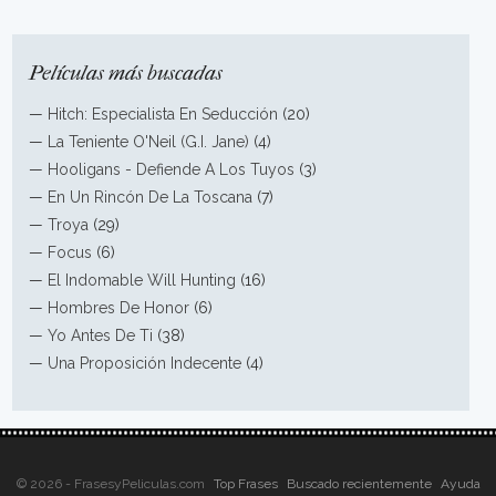
Películas más buscadas
—
Hitch: Especialista En Seducción
(20)
—
La Teniente O'Neil (G.I. Jane)
(4)
—
Hooligans - Defiende A Los Tuyos
(3)
—
En Un Rincón De La Toscana
(7)
—
Troya
(29)
—
Focus
(6)
—
El Indomable Will Hunting
(16)
—
Hombres De Honor
(6)
—
Yo Antes De Ti
(38)
—
Una Proposición Indecente
(4)
© 2026 - FrasesyPeliculas.com
Top Frases
Buscado recientemente
Ayuda