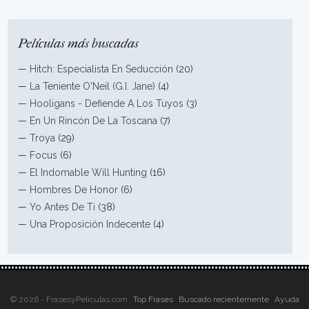
Películas más buscadas
—
Hitch: Especialista En Seducción
(20)
—
La Teniente O'Neil (G.I. Jane)
(4)
—
Hooligans - Defiende A Los Tuyos
(3)
—
En Un Rincón De La Toscana
(7)
—
Troya
(29)
—
Focus
(6)
—
El Indomable Will Hunting
(16)
—
Hombres De Honor
(6)
—
Yo Antes De Ti
(38)
—
Una Proposición Indecente
(4)
© 2026 - FrasesyPeliculas.com
Top Frases
Buscado recientemente
Ayuda