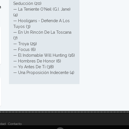
Seducción
(20)
n
—
La Teniente O'Neil (G.I. Jane)
(4)
—
Hooligans - Defiende A Los
Tuyos
(3)
—
En Un Rincón De La Toscana
(7)
—
Troya
(29)
—
Focus
(6)
—
El Indomable Will Hunting
(16)
—
Hombres De Honor
(6)
—
Yo Antes De Ti
(38)
—
Una Proposición Indecente
(4)
idad
Contacto