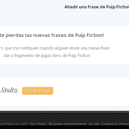
Añadir una frase de Pulp Fictio
te pierdas las nuevas frases de Pulp Fiction!
o que me notifiquen cuando alguien envíe una nueva frase,
cita o fragmento de algún libro de Pulp Fiction.
 Stoltz
sesyPeliculas.com
Top Frases
Buscado recientemente
Ayuda
Contacto & Privac