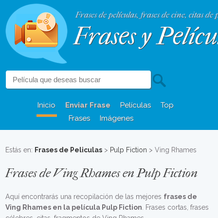
Frases de películas, frases de cine, citas de 
Frases y Pelícu
Inicio
Enviar Frase
Películas
Top
Frases
Imágenes
Estás en:
Frases de Peliculas
>
Pulp Fiction
> Ving Rhames
Frases de Ving Rhames en Pulp Fiction
Aquí encontrarás una recopilación de las mejores
frases de
Ving Rhames en la película Pulp Fiction
. Frases cortas, frases