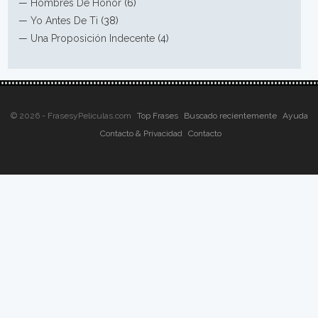
—
Hombres De Honor
(6)
—
Yo Antes De Ti
(38)
—
Una Proposición Indecente
(4)
© 2026 - FrasesyPeliculas.com
Top Frases
Buscado recientemente
Ayuda
Contacto & Privacidad
Contacto