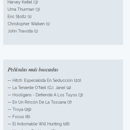
Harvey Keitel (3)
Uma Thurman (3)
Eric Stoltz (1)
Christopher Walken (1)
John Travolta (1)
Películas más buscadas
—
Hitch: Especialista En Seducción
(20)
—
La Teniente O'Neil (G.I. Jane)
(4)
—
Hooligans - Defiende A Los Tuyos
(3)
—
En Un Rincón De La Toscana
(7)
—
Troya
(29)
—
Focus
(6)
—
El Indomable Will Hunting
(16)