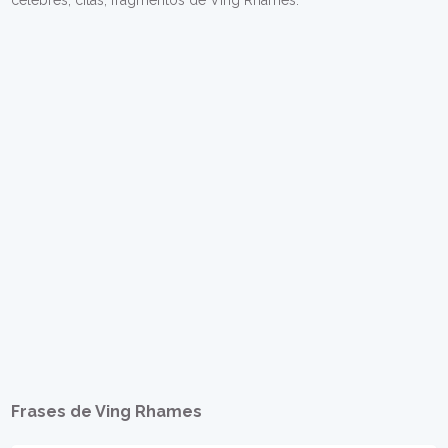
célebres, citas, fragmentos de Ving Rhames.
Frases de Ving Rhames