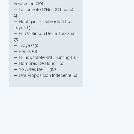
Seducción
(20)
—
La Teniente O'Neil (G.I. Jane)
(4)
—
Hooligans - Defiende A Los
Tuyos
(3)
—
En Un Rincón De La Toscana
(7)
—
Troya
(29)
—
Focus
(6)
—
El Indomable Will Hunting
(16)
—
Hombres De Honor
(6)
—
Yo Antes De Ti
(38)
—
Una Proposición Indecente
(4)