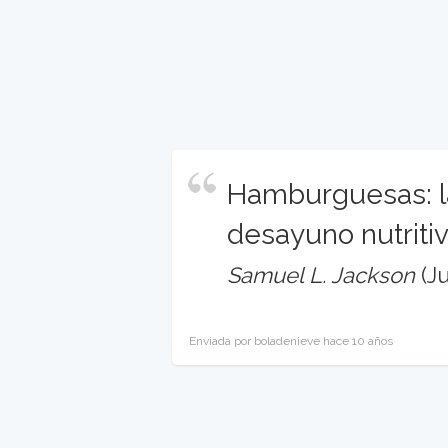
Hamburguesas: la
desayuno nutritiv
Samuel L. Jackson
(Ju
Enviada por boladenieve hace 10 años