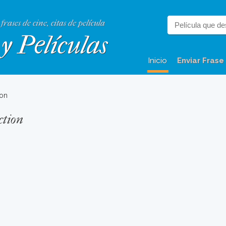
 frases de cine, citas de película
y Películas
Inicio
Enviar Frase
ion
ction