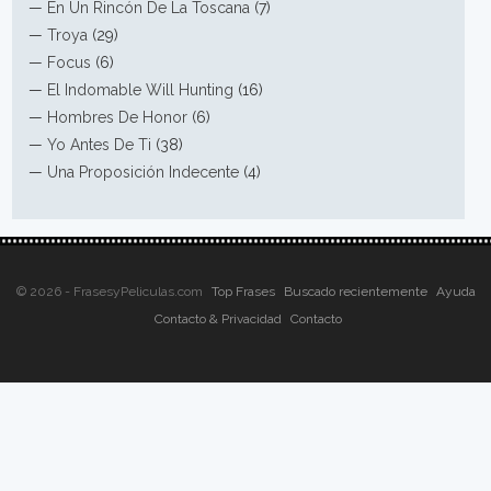
—
En Un Rincón De La Toscana
(7)
—
Troya
(29)
—
Focus
(6)
—
El Indomable Will Hunting
(16)
—
Hombres De Honor
(6)
—
Yo Antes De Ti
(38)
—
Una Proposición Indecente
(4)
© 2026 - FrasesyPeliculas.com
Top Frases
Buscado recientemente
Ayuda
Contacto & Privacidad
Contacto