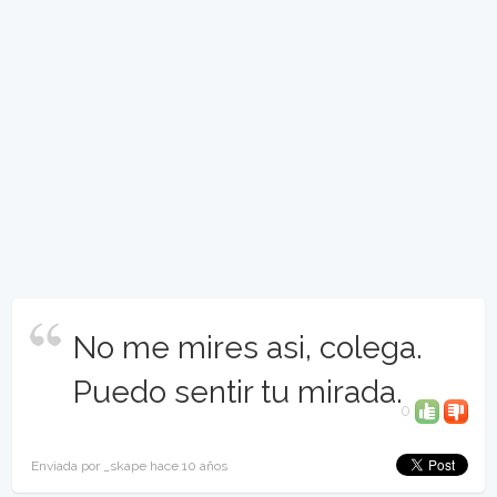
No me mires asi, colega.
Puedo sentir tu mirada.
0
Enviada por _skape hace 10 años