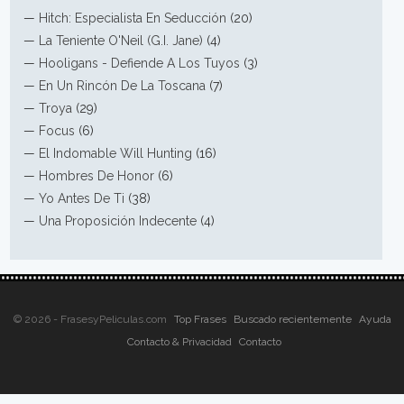
—
Hitch: Especialista En Seducción
(20)
—
La Teniente O'Neil (G.I. Jane)
(4)
—
Hooligans - Defiende A Los Tuyos
(3)
—
En Un Rincón De La Toscana
(7)
—
Troya
(29)
—
Focus
(6)
—
El Indomable Will Hunting
(16)
—
Hombres De Honor
(6)
—
Yo Antes De Ti
(38)
—
Una Proposición Indecente
(4)
© 2026 - FrasesyPeliculas.com
Top Frases
Buscado recientemente
Ayuda
Contacto & Privacidad
Contacto