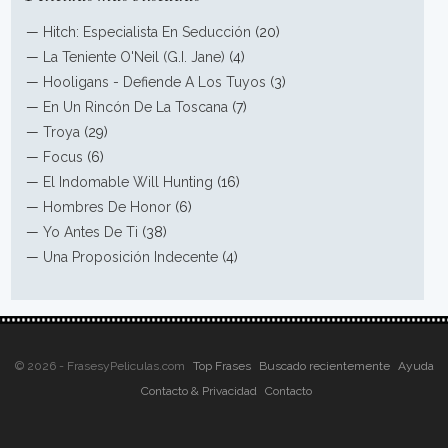
—
Hitch: Especialista En Seducción
(20)
—
La Teniente O'Neil (G.I. Jane)
(4)
—
Hooligans - Defiende A Los Tuyos
(3)
—
En Un Rincón De La Toscana
(7)
—
Troya
(29)
—
Focus
(6)
—
El Indomable Will Hunting
(16)
—
Hombres De Honor
(6)
—
Yo Antes De Ti
(38)
—
Una Proposición Indecente
(4)
© 2026 - FrasesyPeliculas.com
Top Frases
Buscado recientemente
Ayuda
Contacto & Privacidad
Contacto