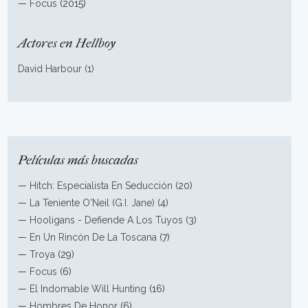
—
Focus
(2015)
Actores en Hellboy
David Harbour (1)
Películas más buscadas
—
Hitch: Especialista En Seducción
(20)
—
La Teniente O'Neil (G.I. Jane)
(4)
—
Hooligans - Defiende A Los Tuyos
(3)
—
En Un Rincón De La Toscana
(7)
—
Troya
(29)
—
Focus
(6)
—
El Indomable Will Hunting
(16)
—
Hombres De Honor
(6)