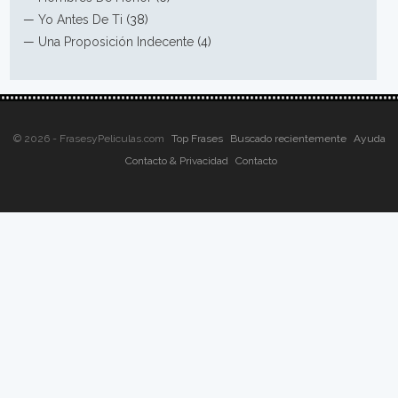
—
Yo Antes De Ti
(38)
—
Una Proposición Indecente
(4)
© 2026 - FrasesyPeliculas.com
Top Frases
Buscado recientemente
Ayuda
Contacto & Privacidad
Contacto