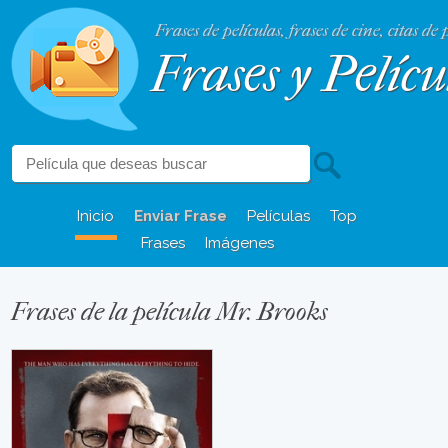
Frases de películas, frases de cine, citas de 
Frases y Pelícu
Inicio
Enviar Frase
Películas
Top
Frases
Imágenes
Frases de la película Mr. Brooks