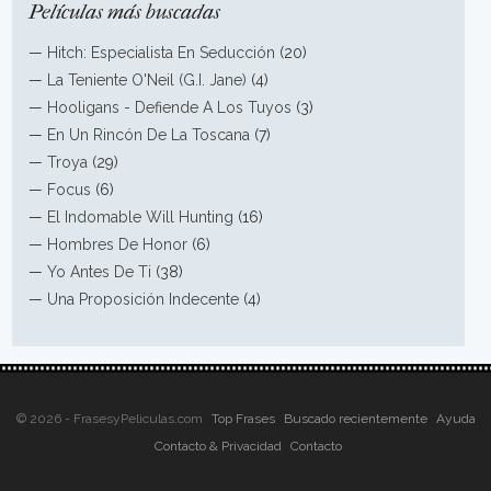
Películas más buscadas
—
Hitch: Especialista En Seducción
(20)
—
La Teniente O'Neil (G.I. Jane)
(4)
—
Hooligans - Defiende A Los Tuyos
(3)
—
En Un Rincón De La Toscana
(7)
—
Troya
(29)
—
Focus
(6)
—
El Indomable Will Hunting
(16)
—
Hombres De Honor
(6)
—
Yo Antes De Ti
(38)
—
Una Proposición Indecente
(4)
© 2026 - FrasesyPeliculas.com
Top Frases
Buscado recientemente
Ayuda
Contacto & Privacidad
Contacto