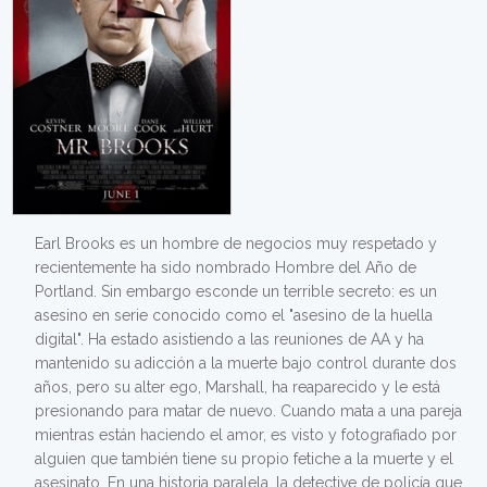
Earl Brooks es un hombre de negocios muy respetado y
recientemente ha sido nombrado Hombre del Año de
Portland. Sin embargo esconde un terrible secreto: es un
asesino en serie conocido como el "asesino de la huella
digital". Ha estado asistiendo a las reuniones de AA y ha
mantenido su adicción a la muerte bajo control durante dos
años, pero su alter ego, Marshall, ha reaparecido y le está
presionando para matar de nuevo. Cuando mata a una pareja
mientras están haciendo el amor, es visto y fotografiado por
alguien que también tiene su propio fetiche a la muerte y el
asesinato. En una historia paralela, la detective de policía que