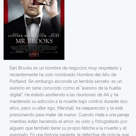
Earl Brooks es un hombre de negocios muy respetado y
recientemente ha sido nombrado Hombre del Año de
Portland. Sin embargo esconde un terrible secreto: es un
asesino en serie conocido como el "asesino de la huella
digital". Ha estado asistiendo a las reuniones de AA y ha
mantenido su adicción a la muerte bajo control durante dos
años, pero su alter ego, Marshall, ha reaparecido y le está
presionando para matar de nuevo. Cuando mata a una pareja
mientras están haciendo el amor, es visto y fotografiado por
alguien que también tiene su propio fetiche a la muerte y el
asesinato. En una historia paralela, la detective de policía que