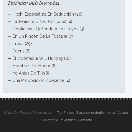
Películas más buscadas
—
Hitch: Especialista En Seducción
(20)
—
La Teniente O'Neil (G.I. Jane)
(4)
—
Hooligans - Defiende A Los Tuyos
(3)
—
En Un Rincón De La Toscana
(7)
—
Troya
(29)
—
Focus
(6)
—
El Indomable Will Hunting
(16)
—
Hombres De Honor
(6)
—
Yo Antes De Ti
(38)
—
Una Proposición Indecente
(4)
© 2026 - FrasesyPeliculas.com
Top Frases
Buscado recientemente
Ayuda
Contacto & Privacidad
Contacto