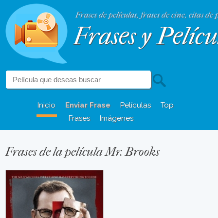
Frases de películas, frases de cine, citas de 
Frases y Pelícu
Inicio
Enviar Frase
Películas
Top
Frases
Imágenes
Frases de la película Mr. Brooks