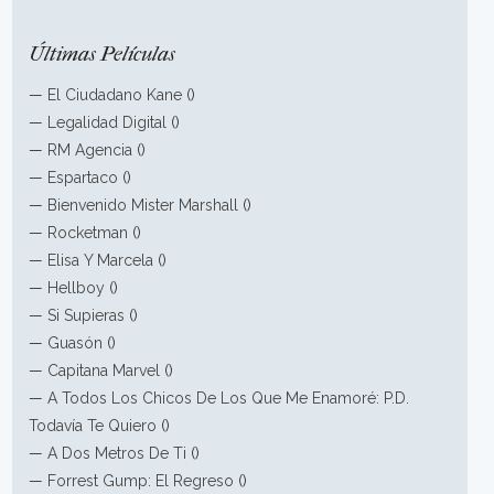
Últimas Películas
—
El Ciudadano Kane
()
—
Legalidad Digital
()
—
RM Agencia
()
—
Espartaco
()
—
Bienvenido Mister Marshall
()
—
Rocketman
()
—
Elisa Y Marcela
()
—
Hellboy
()
—
Si Supieras
()
—
Guasón
()
—
Capitana Marvel
()
—
A Todos Los Chicos De Los Que Me Enamoré: P.D.
Todavía Te Quiero
()
—
A Dos Metros De Ti
()
—
Forrest Gump: El Regreso
()