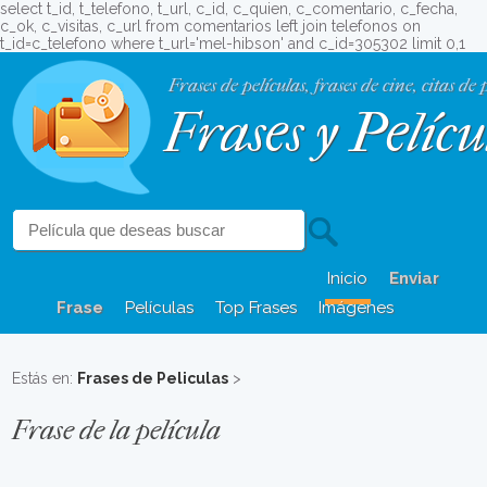
select t_id, t_telefono, t_url, c_id, c_quien, c_comentario, c_fecha,
c_ok, c_visitas, c_url from comentarios left join telefonos on
t_id=c_telefono where t_url='mel-hibson' and c_id=305302 limit 0,1
Frases de películas, frases de cine, citas de 
Frases y Pelícu
Inicio
Enviar
Frase
Películas
Top Frases
Imágenes
Estás en:
Frases de Peliculas
>
Frase de la película