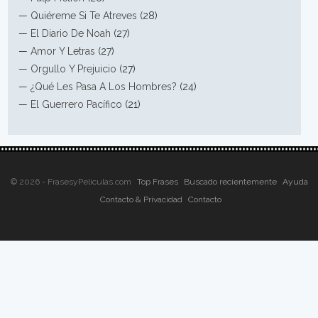
—
Quiéreme Si Te Atreves
(28)
—
El Diario De Noah
(27)
—
Amor Y Letras
(27)
—
Orgullo Y Prejuicio
(27)
—
¿Qué Les Pasa A Los Hombres?
(24)
—
El Guerrero Pacífico
(21)
© 2026 - FrasesyPeliculas.com
Top Frases
Buscado recientemente
Ayuda
Contacto & Privacidad
Contacto