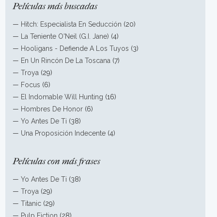
Películas más buscadas
—
Hitch: Especialista En Seducción
(20)
—
La Teniente O'Neil (G.I. Jane)
(4)
—
Hooligans - Defiende A Los Tuyos
(3)
—
En Un Rincón De La Toscana
(7)
—
Troya
(29)
—
Focus
(6)
—
El Indomable Will Hunting
(16)
—
Hombres De Honor
(6)
—
Yo Antes De Ti
(38)
—
Una Proposición Indecente
(4)
Películas con más frases
—
Yo Antes De Ti
(38)
—
Troya
(29)
—
Titanic
(29)
—
Pulp Fiction
(28)